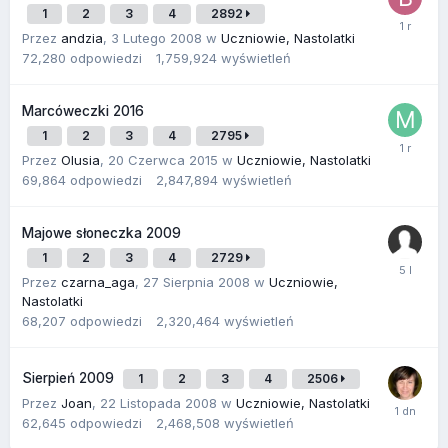
1
2
3
4
2892
Przez
andzia
,
3 Lutego 2008
w
Uczniowie, Nastolatki
72,280
odpowiedzi
1,759,924
wyświetleń
Marcóweczki 2016
1
2
3
4
2795
Przez
Olusia
,
20 Czerwca 2015
w
Uczniowie, Nastolatki
69,864
odpowiedzi
2,847,894
wyświetleń
Majowe słoneczka 2009
1
2
3
4
2729
Przez
czarna_aga
,
27 Sierpnia 2008
w
Uczniowie,
Nastolatki
68,207
odpowiedzi
2,320,464
wyświetleń
Sierpień 2009
1
2
3
4
2506
Przez
Joan
,
22 Listopada 2008
w
Uczniowie, Nastolatki
62,645
odpowiedzi
2,468,508
wyświetleń