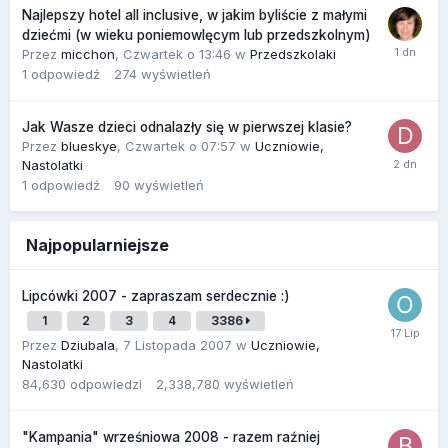
Najlepszy hotel all inclusive, w jakim byliście z małymi
dziećmi (w wieku poniemowlęcym lub przedszkolnym)
Przez
micchon
,
Czwartek o 13:46
w
Przedszkolaki
1
odpowiedź
274
wyświetleń
Jak Wasze dzieci odnalazły się w pierwszej klasie?
Przez
blueskye
,
Czwartek o 07:57
w
Uczniowie,
Nastolatki
1
odpowiedź
90
wyświetleń
Najpopularniejsze
Lipcówki 2007 - zapraszam serdecznie :)
1
2
3
4
3386
Przez
Dziubala
,
7 Listopada 2007
w
Uczniowie,
Nastolatki
84,630
odpowiedzi
2,338,780
wyświetleń
"Kampania" wrześniowa 2008 - razem raźniej