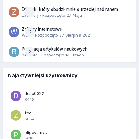
Dźwięk, który obudził mnie o trzeciej nad ranem
1
zackr.a.y
· Rozpoczęto
27 Maja
Zakupy internetowe
12
Wula
· Rozpoczęto
27 Sierpnia 2021
Publikacja artykułów naukowych
2
berus44
· Rozpoczęto
14 Lutego
Najaktywniejsi użytkownicy
desb0022
8448
żoo
6054
pltgevemvc
5619