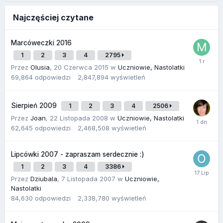
Najczęściej czytane
Marcóweczki 2016
1
2
3
4
2795
Przez
Olusia
,
20 Czerwca 2015
w
Uczniowie, Nastolatki
69,864
odpowiedzi
2,847,894
wyświetleń
Sierpień 2009
1
2
3
4
2506
Przez
Joan
,
22 Listopada 2008
w
Uczniowie, Nastolatki
62,645
odpowiedzi
2,468,508
wyświetleń
Lipcówki 2007 - zapraszam serdecznie :)
1
2
3
4
3386
Przez
Dziubala
,
7 Listopada 2007
w
Uczniowie,
Nastolatki
84,630
odpowiedzi
2,338,780
wyświetleń