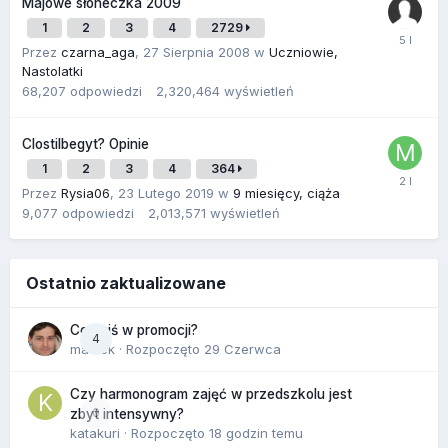
Majowe słoneczka 2009
1
2
3
4
2729
Przez
czarna_aga
,
27 Sierpnia 2008
w
Uczniowie,
Nastolatki
68,207
odpowiedzi
2,320,464
wyświetleń
Clostilbegyt? Opinie
1
2
3
4
364
Przez
Rysia06
,
23 Lutego 2019
w
9 miesięcy, ciąża
9,077
odpowiedzi
2,013,571
wyświetleń
Ostatnio zaktualizowane
Co dziś w promocji?
4
maciek
· Rozpoczęto
29 Czerwca
Czy harmonogram zajęć w przedszkolu jest
0
zbyt intensywny?
katakuri
· Rozpoczęto
18 godzin temu