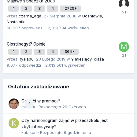
Majowe słoneczka 2009
1
2
3
4
2729
Przez
czarna_aga
,
27 Sierpnia 2008
w
Uczniowie,
Nastolatki
68,207
odpowiedzi
2,319,794
wyświetleń
Clostilbegyt? Opinie
1
2
3
4
364
Przez
Rysia06
,
23 Lutego 2019
w
9 miesięcy, ciąża
9,077
odpowiedzi
2,013,501
wyświetleń
Ostatnio zaktualizowane
Co dziś w promocji?
4
maciek
· Rozpoczęto
29 Czerwca
Czy harmonogram zajęć w przedszkolu jest
0
zbyt intensywny?
katakuri
· Rozpoczęto
6 godzin temu