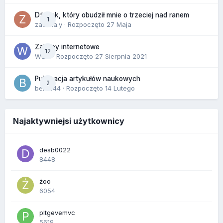
Dźwięk, który obudził mnie o trzeciej nad ranem
1
zackr.a.y
· Rozpoczęto
27 Maja
Zakupy internetowe
12
Wula
· Rozpoczęto
27 Sierpnia 2021
Publikacja artykułów naukowych
2
berus44
· Rozpoczęto
14 Lutego
Najaktywniejsi użytkownicy
desb0022
8448
żoo
6054
pltgevemvc
5619