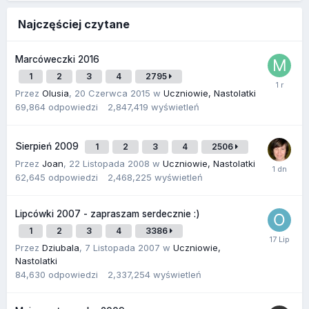
Najczęściej czytane
Marcóweczki 2016
1
2
3
4
2795
Przez
Olusia
,
20 Czerwca 2015
w
Uczniowie, Nastolatki
69,864
odpowiedzi
2,847,419
wyświetleń
Sierpień 2009
1
2
3
4
2506
Przez
Joan
,
22 Listopada 2008
w
Uczniowie, Nastolatki
62,645
odpowiedzi
2,468,225
wyświetleń
Lipcówki 2007 - zapraszam serdecznie :)
1
2
3
4
3386
Przez
Dziubala
,
7 Listopada 2007
w
Uczniowie,
Nastolatki
84,630
odpowiedzi
2,337,254
wyświetleń