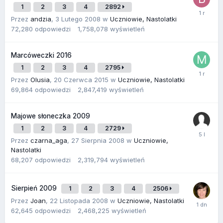
1
2
3
4
2892
Przez
andzia
,
3 Lutego 2008
w
Uczniowie, Nastolatki
72,280
odpowiedzi
1,758,078
wyświetleń
Marcóweczki 2016
1
2
3
4
2795
Przez
Olusia
,
20 Czerwca 2015
w
Uczniowie, Nastolatki
69,864
odpowiedzi
2,847,419
wyświetleń
Majowe słoneczka 2009
1
2
3
4
2729
Przez
czarna_aga
,
27 Sierpnia 2008
w
Uczniowie,
Nastolatki
68,207
odpowiedzi
2,319,794
wyświetleń
Sierpień 2009
1
2
3
4
2506
Przez
Joan
,
22 Listopada 2008
w
Uczniowie, Nastolatki
62,645
odpowiedzi
2,468,225
wyświetleń