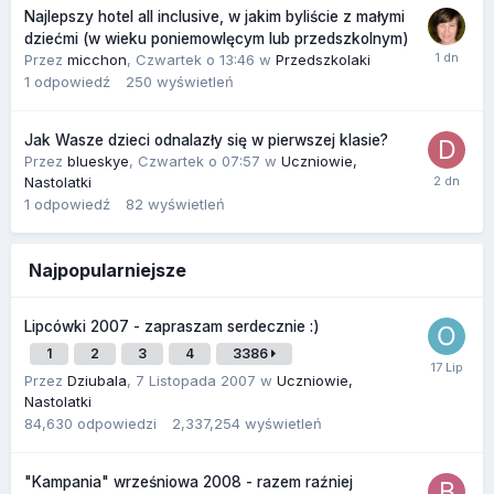
Najlepszy hotel all inclusive, w jakim byliście z małymi
dziećmi (w wieku poniemowlęcym lub przedszkolnym)
Przez
micchon
,
Czwartek o 13:46
w
Przedszkolaki
1
odpowiedź
250
wyświetleń
Jak Wasze dzieci odnalazły się w pierwszej klasie?
Przez
blueskye
,
Czwartek o 07:57
w
Uczniowie,
Nastolatki
1
odpowiedź
82
wyświetleń
Najpopularniejsze
Lipcówki 2007 - zapraszam serdecznie :)
1
2
3
4
3386
Przez
Dziubala
,
7 Listopada 2007
w
Uczniowie,
Nastolatki
84,630
odpowiedzi
2,337,254
wyświetleń
"Kampania" wrześniowa 2008 - razem raźniej