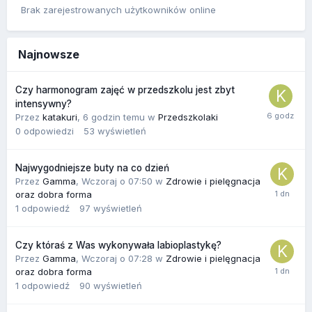
Brak zarejestrowanych użytkowników online
Najnowsze
Czy harmonogram zajęć w przedszkolu jest zbyt
intensywny?
Przez
katakuri
,
6 godzin temu
w
Przedszkolaki
0
odpowiedzi
53
wyświetleń
Najwygodniejsze buty na co dzień
Przez
Gamma
,
Wczoraj o 07:50
w
Zdrowie i pielęgnacja
oraz dobra forma
1
odpowiedź
97
wyświetleń
Czy któraś z Was wykonywała labioplastykę?
Przez
Gamma
,
Wczoraj o 07:28
w
Zdrowie i pielęgnacja
oraz dobra forma
1
odpowiedź
90
wyświetleń