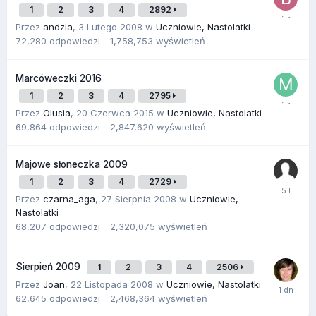
1
2
3
4
2892
Przez
andzia
,
3 Lutego 2008
w
Uczniowie, Nastolatki
72,280
odpowiedzi
1,758,753
wyświetleń
Marcóweczki 2016
1
2
3
4
2795
Przez
Olusia
,
20 Czerwca 2015
w
Uczniowie, Nastolatki
69,864
odpowiedzi
2,847,620
wyświetleń
Majowe słoneczka 2009
1
2
3
4
2729
Przez
czarna_aga
,
27 Sierpnia 2008
w
Uczniowie,
Nastolatki
68,207
odpowiedzi
2,320,075
wyświetleń
Sierpień 2009
1
2
3
4
2506
Przez
Joan
,
22 Listopada 2008
w
Uczniowie, Nastolatki
62,645
odpowiedzi
2,468,364
wyświetleń