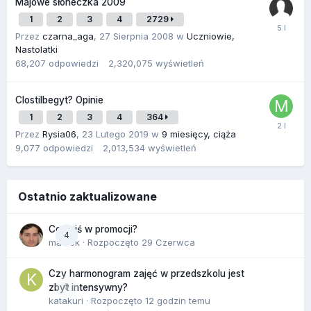
Majowe słoneczka 2009
1
2
3
4
2729
Przez
czarna_aga
,
27 Sierpnia 2008
w
Uczniowie,
Nastolatki
68,207
odpowiedzi
2,320,075
wyświetleń
Clostilbegyt? Opinie
1
2
3
4
364
Przez
Rysia06
,
23 Lutego 2019
w
9 miesięcy, ciąża
9,077
odpowiedzi
2,013,534
wyświetleń
Ostatnio zaktualizowane
Co dziś w promocji?
4
maciek
· Rozpoczęto
29 Czerwca
Czy harmonogram zajęć w przedszkolu jest
0
zbyt intensywny?
katakuri
· Rozpoczęto
12 godzin temu