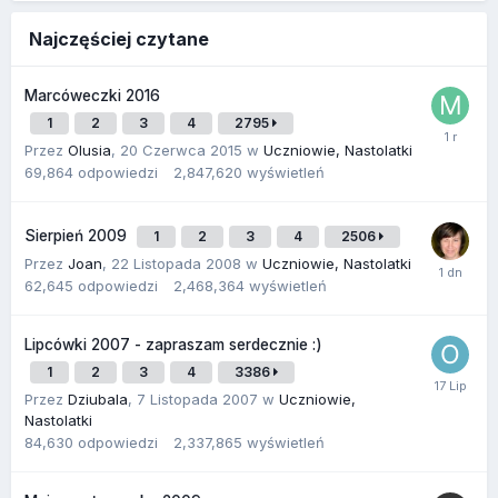
Najczęściej czytane
Marcóweczki 2016
1
2
3
4
2795
Przez
Olusia
,
20 Czerwca 2015
w
Uczniowie, Nastolatki
69,864
odpowiedzi
2,847,620
wyświetleń
Sierpień 2009
1
2
3
4
2506
Przez
Joan
,
22 Listopada 2008
w
Uczniowie, Nastolatki
62,645
odpowiedzi
2,468,364
wyświetleń
Lipcówki 2007 - zapraszam serdecznie :)
1
2
3
4
3386
Przez
Dziubala
,
7 Listopada 2007
w
Uczniowie,
Nastolatki
84,630
odpowiedzi
2,337,865
wyświetleń