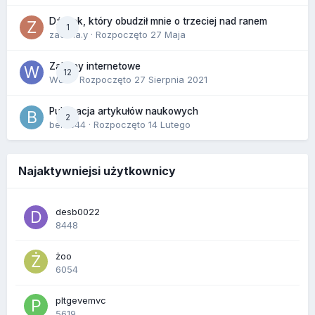
Dźwięk, który obudził mnie o trzeciej nad ranem
1
zackr.a.y
· Rozpoczęto
27 Maja
Zakupy internetowe
12
Wula
· Rozpoczęto
27 Sierpnia 2021
Publikacja artykułów naukowych
2
berus44
· Rozpoczęto
14 Lutego
Najaktywniejsi użytkownicy
desb0022
8448
żoo
6054
pltgevemvc
5619