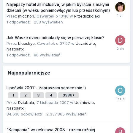
Najlepszy hotel all inclusive, w jakim byliście z małymi
dziećmi (w wieku poniemowlęcym lub przedszkolnym)
Przez
micchon
,
Czwartek o 13:46
w
Przedszkolaki
1
odpowiedź
258
wyświetleń
Jak Wasze dzieci odnalazły się w pierwszej klasie?
Przez
blueskye
,
Czwartek o 07:57
w
Uczniowie,
Nastolatki
1
odpowiedź
86
wyświetleń
Najpopularniejsze
Lipcówki 2007 - zapraszam serdecznie :)
1
2
3
4
3386
Przez
Dziubala
,
7 Listopada 2007
w
Uczniowie,
Nastolatki
84,630
odpowiedzi
2,337,865
wyświetleń
"Kampania" wrześniowa 2008 - razem raźniej