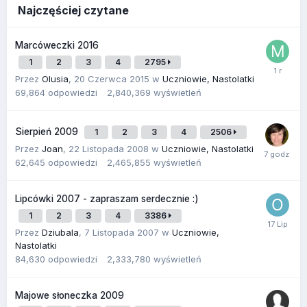
Najczęściej czytane
Marcóweczki 2016
1
2
3
4
2795
Przez
Olusia
,
20 Czerwca 2015
w
Uczniowie, Nastolatki
69,864
odpowiedzi
2,840,369
wyświetleń
Sierpień 2009
1
2
3
4
2506
Przez
Joan
,
22 Listopada 2008
w
Uczniowie, Nastolatki
62,645
odpowiedzi
2,465,855
wyświetleń
Lipcówki 2007 - zapraszam serdecznie :)
1
2
3
4
3386
Przez
Dziubala
,
7 Listopada 2007
w
Uczniowie,
Nastolatki
84,630
odpowiedzi
2,333,780
wyświetleń
Majowe słoneczka 2009