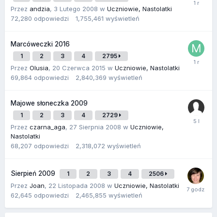
Przez
andzia
,
3 Lutego 2008
w
Uczniowie, Nastolatki
72,280
odpowiedzi
1,755,461
wyświetleń
Marcóweczki 2016
1
2
3
4
2795
Przez
Olusia
,
20 Czerwca 2015
w
Uczniowie, Nastolatki
69,864
odpowiedzi
2,840,369
wyświetleń
Majowe słoneczka 2009
1
2
3
4
2729
Przez
czarna_aga
,
27 Sierpnia 2008
w
Uczniowie,
Nastolatki
68,207
odpowiedzi
2,318,072
wyświetleń
Sierpień 2009
1
2
3
4
2506
Przez
Joan
,
22 Listopada 2008
w
Uczniowie, Nastolatki
62,645
odpowiedzi
2,465,855
wyświetleń