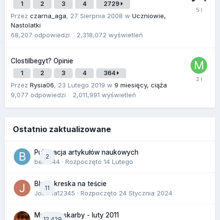
1
2
3
4
2729
Przez
czarna_aga
,
27 Sierpnia 2008
w
Uczniowie,
Nastolatki
68,207
odpowiedzi
2,318,072
wyświetleń
Clostilbegyt? Opinie
1
2
3
4
364
Przez
Rysia06
,
23 Lutego 2019
w
9 miesięcy, ciąża
9,077
odpowiedzi
2,011,991
wyświetleń
Ostatnio zaktualizowane
Publikacja artykułów naukowych
2
berus44
· Rozpoczęto
14 Lutego
Blada kreska na teście
11
Joanna12345
· Rozpoczęto
24 Stycznia 2024
Malutkie skarby - luty 2011
12,429