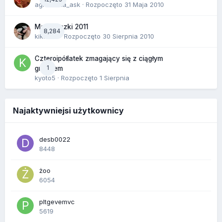
agnieszka_ask
· Rozpoczęto
31 Maja 2010
Majóweczki 2011
8,284
kikarika
· Rozpoczęto
30 Sierpnia 2010
Czteroipółlatek zmagający się z ciągłym
1
gniewem
kyoto5
· Rozpoczęto
1 Sierpnia
Najaktywniejsi użytkownicy
desb0022
8448
żoo
6054
pltgevemvc
5619