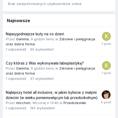
Brak zarejestrowanych użytkowników online
Najnowsze
Najwygodniejsze buty na co dzień
Przez
Gamma
,
9 godzin temu
w
Zdrowie i pielęgnacja
oraz dobra forma
1
odpowiedź
40
wyświetleń
Czy któraś z Was wykonywała labioplastykę?
Przez
Gamma
,
9 godzin temu
w
Zdrowie i pielęgnacja
oraz dobra forma
1
odpowiedź
37
wyświetleń
Najlepszy hotel all inclusive, w jakim byliście z małymi
dziećmi (w wieku poniemowlęcym lub przedszkolnym)
Przez
micchon
,
Wczoraj o 13:46
w
Przedszkolaki
1
odpowiedź
195
wyświetleń