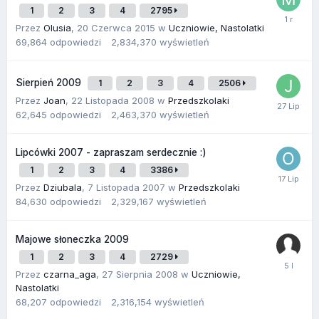
1
2
3
4
2795
Przez
Olusia
,
20 Czerwca 2015
w
Uczniowie, Nastolatki
69,864
odpowiedzi
2,834,370
wyświetleń
Sierpień 2009
1
2
3
4
2506
Przez
Joan
,
22 Listopada 2008
w
Przedszkolaki
62,645
odpowiedzi
2,463,370
wyświetleń
Lipcówki 2007 - zapraszam serdecznie :)
1
2
3
4
3386
Przez
Dziubala
,
7 Listopada 2007
w
Przedszkolaki
84,630
odpowiedzi
2,329,167
wyświetleń
Majowe słoneczka 2009
1
2
3
4
2729
Przez
czarna_aga
,
27 Sierpnia 2008
w
Uczniowie,
Nastolatki
68,207
odpowiedzi
2,316,154
wyświetleń