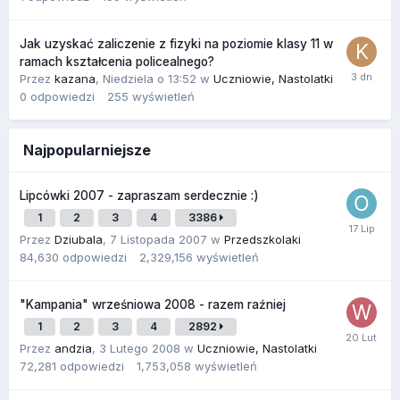
Jak uzyskać zaliczenie z fizyki na poziomie klasy 11 w
ramach kształcenia policealnego?
Przez
kazana
,
Niedziela o 13:52
w
Uczniowie, Nastolatki
0
odpowiedzi
255
wyświetleń
Najpopularniejsze
Lipcówki 2007 - zapraszam serdecznie :)
1
2
3
4
3386
Przez
Dziubala
,
7 Listopada 2007
w
Przedszkolaki
84,630
odpowiedzi
2,329,156
wyświetleń
"Kampania" wrześniowa 2008 - razem raźniej
1
2
3
4
2892
Przez
andzia
,
3 Lutego 2008
w
Uczniowie, Nastolatki
72,281
odpowiedzi
1,753,058
wyświetleń