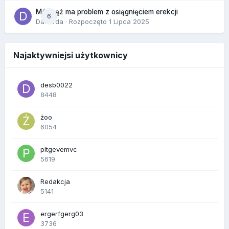
Mój mąż ma problem z osiągnięciem erekcji
6
Dafiorda
· Rozpoczęto
1 Lipca 2025
Najaktywniejsi użytkownicy
desb0022
8448
żoo
6054
pltgevemvc
5619
Redakcja
5141
ergerfgerg03
3736