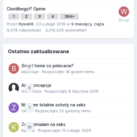
Clostilbegyt? Opinie
1
2
3
4
364
Przez
Rysia06
,
23 Lutego 2019
w
9 miesięcy, ciąża
9,078
odpowiedzi
2,010,025
wyświetleń
Ostatnio zaktualizowane
Smart home co polecacie?
0
blueskye
· Rozpoczęto
18 godzin temu
Antykoncepcja
3
Gość Kizia · Rozpoczęto
8 Stycznia 2019
Nie mam totalnie ochoty na seks
1
zenla
· Rozpoczęto
22 godziny temu
Zobojętniałam na seks
10
Kynara
· Rozpoczęto
15 Lutego 2024