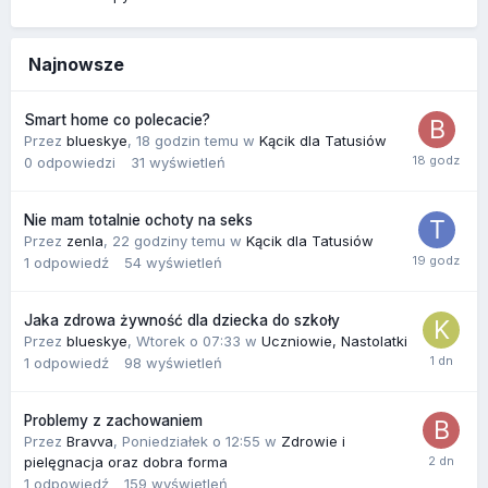
Najnowsze
Smart home co polecacie?
Przez
blueskye
,
18 godzin temu
w
Kącik dla Tatusiów
0
odpowiedzi
31
wyświetleń
Nie mam totalnie ochoty na seks
Przez
zenla
,
22 godziny temu
w
Kącik dla Tatusiów
1
odpowiedź
54
wyświetleń
Jaka zdrowa żywność dla dziecka do szkoły
Przez
blueskye
,
Wtorek o 07:33
w
Uczniowie, Nastolatki
1
odpowiedź
98
wyświetleń
Problemy z zachowaniem
Przez
Bravva
,
Poniedziałek o 12:55
w
Zdrowie i
pielęgnacja oraz dobra forma
1
odpowiedź
159
wyświetleń