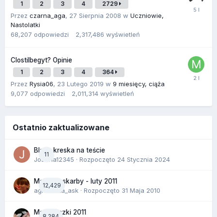
1
2
3
4
2729
Przez
czarna_aga
,
27 Sierpnia 2008
w
Uczniowie,
Nastolatki
68,207
odpowiedzi
2,317,486
wyświetleń
Clostilbegyt? Opinie
1
2
3
4
364
Przez
Rysia06
,
23 Lutego 2019
w
9 miesięcy, ciąża
9,077
odpowiedzi
2,011,314
wyświetleń
Ostatnio zaktualizowane
Blada kreska na teście
11
Joanna12345
· Rozpoczęto
24 Stycznia 2024
Malutkie skarby - luty 2011
12,429
agnieszka_ask
· Rozpoczęto
31 Maja 2010
Majóweczki 2011
8,284