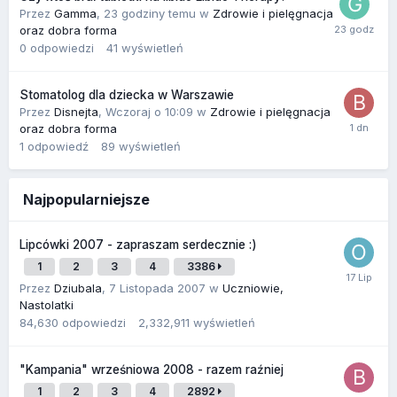
Przez
Gamma
,
23 godziny temu
w
Zdrowie i pielęgnacja
oraz dobra forma
0
odpowiedzi
41
wyświetleń
Stomatolog dla dziecka w Warszawie
Przez
Disnejta
,
Wczoraj o 10:09
w
Zdrowie i pielęgnacja
oraz dobra forma
1
odpowiedź
89
wyświetleń
Najpopularniejsze
Lipcówki 2007 - zapraszam serdecznie :)
1
2
3
4
3386
Przez
Dziubala
,
7 Listopada 2007
w
Uczniowie,
Nastolatki
84,630
odpowiedzi
2,332,911
wyświetleń
"Kampania" wrześniowa 2008 - razem raźniej
1
2
3
4
2892