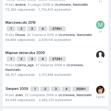
Przez
andzia
,
3 Lutego 2008
w
Uczniowie, Nastolatki
72,280
odpowiedzi
1,754,931
wyświetleń
Marcóweczki 2016
1
2
3
4
2795
Przez
Olusia
,
20 Czerwca 2015
w
Uczniowie, Nastolatki
69,864
odpowiedzi
2,839,114
wyświetleń
Majowe słoneczka 2009
1
2
3
4
2729
Przez
czarna_aga
,
27 Sierpnia 2008
w
Uczniowie,
Nastolatki
68,207
odpowiedzi
2,317,486
wyświetleń
Sierpień 2009
1
2
3
4
2506
Przez
Joan
,
22 Listopada 2008
w
Uczniowie, Nastolatki
62,645
odpowiedzi
2,465,331
wyświetleń