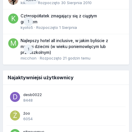
kikarika
· Rozpoczęto
30 Sierpnia 2010
Czteroipółlatek zmagający się z ciągłym
1
gniewem
kyoto5
· Rozpoczęto
1 Sierpnia
Najlepszy hotel all inclusive, w jakim byliście z
małymi dziećmi (w wieku poniemowlęcym lub
1
przedszkolnym)
micchon
· Rozpoczęto
21 godzin temu
Najaktywniejsi użytkownicy
desb0022
8448
żoo
6054
pltgevemvc