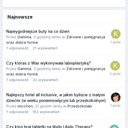
Najnowsze
Najwygodniejsze buty na co dzień
Przez
Gamma
,
3 godziny temu
w
Zdrowie i pielęgnacja
oraz dobra forma
1
odpowiedź
21
wyświetleń
Czy któraś z Was wykonywała labioplastykę?
Przez
Gamma
,
3 godziny temu
w
Zdrowie i pielęgnacja
oraz dobra forma
1
odpowiedź
22
wyświetleń
Najlepszy hotel all inclusive, w jakim byliście z małymi
dziećmi (w wieku poniemowlęcym lub przedszkolnym)
Przez
micchon
,
21 godzin temu
w
Przedszkolaki
1
odpowiedź
163
wyświetleń
Czy ktoś brał tabletki na libido Libido Therapy?