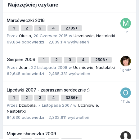
Najczęściej czytane
Marcóweczki 2016
1
2
3
4
2795
Przez
Olusia
,
20 Czerwca 2015
w
Uczniowie, Nastolatki
69,864
odpowiedzi
2,839,114
wyświetleń
Sierpień 2009
1
2
3
4
2506
Przez
Joan
,
22 Listopada 2008
w
Uczniowie, Nastolatki
62,645
odpowiedzi
2,465,331
wyświetleń
Lipcówki 2007 - zapraszam serdecznie :)
1
2
3
4
3386
Przez
Dziubala
,
7 Listopada 2007
w
Uczniowie,
Nastolatki
84,630
odpowiedzi
2,332,911
wyświetleń
Majowe słoneczka 2009